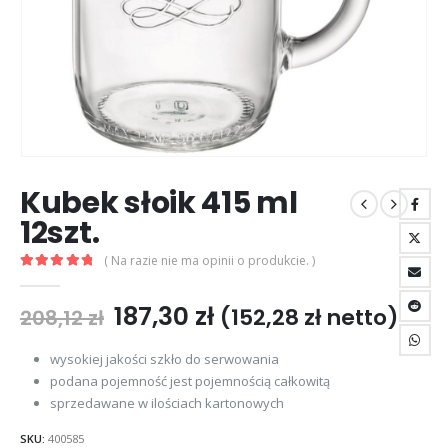
Kubek słoik 415 ml
12szt.
( Na razie nie ma opinii o produkcie. )
5
na 5
187,30
zł
(
152,28
zł
netto)
208,12
zł
wysokiej jakości szkło do serwowania
podana pojemność jest pojemnością całkowitą
sprzedawane w ilościach kartonowych
SKU:
400585