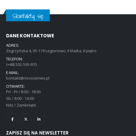
Skontaktuj się
DANE KONTAKTOWE
ADRES:
Zegrzyńska 4, 05-119 Legionowo, II klatka, II piętro
TELEFON:
(+48) 502-593-815
E-MAIL:
kontakt@novoserwis.pl
OTWARTE:
Pn - Pt / 8:00 - 18:00
Sb / 8:00 - 14:00
Ndz / Zamknięte
ZAPISZ SIĘ NA NEWSLETTER