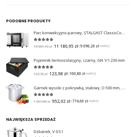
PODOBNE PRODUKTY
Piec konwekcyjno-parowy, STALGAST ClassicCook, manualny, 5xGN1/1, P 7.75 kW
5
na 5
11 180,95
zł
9 090,20
zł
(
netto)
13 001,10
zł
Pojemnik termoizolacyjny, czarny, GN 1/1 230 mm
5
na 5
123,98
zł
100,80
zł
(
netto)
137,76
zł
Garnek wysoki z pokrywką, stalowy, O 500 mm, V 98.2 l
5
na 5
952,02
zł
774,00
zł
(
netto)
1 057,80
zł
NAJWIĘKSZA SPRZEDAŻ
Dzbanek, V 0.5 l