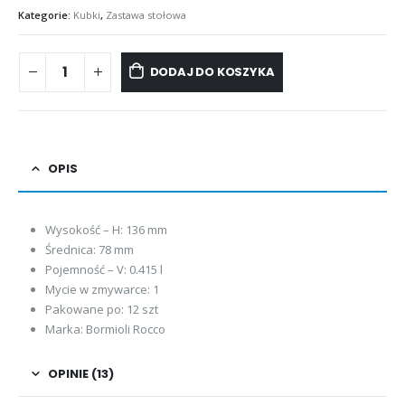
Kategorie:
Kubki
,
Zastawa stołowa
DODAJ DO KOSZYKA
OPIS
Wysokość – H: 136 mm
Średnica: 78 mm
Pojemność – V: 0.415 l
Mycie w zmywarce: 1
Pakowane po: 12 szt
Marka: Bormioli Rocco
OPINIE (13)