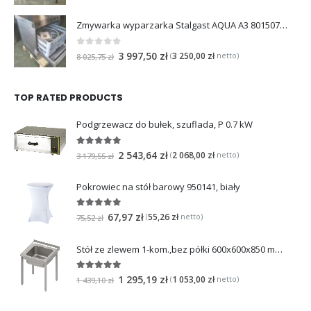
Zmywarka wyparzarka Stalgast AQUA A3 801507 4,9kW 400V pompy Prod 25.11.2024
0
na 5
3 997,50
zł
3 250,00
zł
(
netto)
8 025,75
zł
TOP RATED PRODUCTS
Podgrzewacz do bułek, szuflada, P 0.7 kW
5
na 5
2 543,64
zł
2 068,00
zł
(
netto)
3 179,55
zł
Pokrowiec na stół barowy 950141, biały
5
na 5
67,97
zł
55,26
zł
(
netto)
75,52
zł
Stół ze zlewem 1-kom.,bez półki 600x600x850 mm skręcany
5
na 5
1 295,19
zł
1 053,00
zł
(
netto)
1 439,10
zł