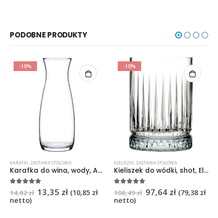
PODOBNE PRODUKTY
-10%
-10%
KARAFKI
,
ZASTAWA STOŁOWA
KIELISZKI
,
ZASTAWA STOŁOWA
Karafka do wina, wody, Amphora, V 500 ml
Kieliszek do wódki, shot, Elysia, V 60 ml 12szt.
13,35
zł
97,64
zł
5
na 5
5
na 5
(
10,85
zł
(
79,38
zł
14,82
zł
108,49
zł
netto)
netto)