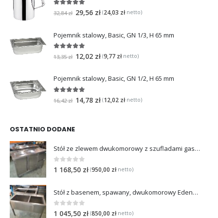
5
na 5
29,56
zł
24,03
zł
(
netto)
32,84
zł
Pojemnik stalowy, Basic, GN 1/3, H 65 mm
5
na 5
12,02
zł
9,77
zł
(
netto)
13,35
zł
Pojemnik stalowy, Basic, GN 1/2, H 65 mm
5
na 5
14,78
zł
12,02
zł
(
netto)
16,42
zł
OSTATNIO DODANE
Stół ze zlewem dwukomorowy z szufladami gastronomiczny 120x40x85 cm
0
na 5
1 168,50
zł
950,00
zł
(
netto)
Stół z basenem, spawany, dwukomorowy Edenox o wymiarach 120x60x85 cm
0
na 5
1 045,50
zł
850,00
zł
(
netto)