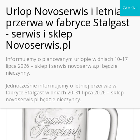
0
SKLEP
ZASTAWA STOŁOWA
,
KUBKI
KUBEK SŁOIK 415 ML 12SZT.
Informujemy o planowanym urlopie w dniach 10-17
lipca 2026 – sklep i serwis novoserwis.pl będzie
-10%
nieczynny.
Jednocześnie informujemy o letniej przerwie w
fabryce Stalgast w dniach 20-31 lipca 2026 – sklep
novoserwis.pl będzie nieczynny.