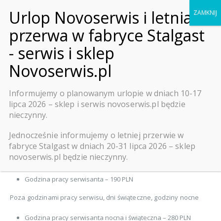
0
OFERTA I CENNIK
Informujemy o planowanym urlopie w dniach 10-17
Cennik
usług
lipca 2026 – sklep i serwis novoserwis.pl będzie
nieczynny.
Jesteśmy do dyspozycji przez 24 godziny na dobę, 7 dni w
Jednocześnie informujemy o letniej przerwie w
tygodniu. Gwarantujemy najwyższą jakość i profesjonalizm.
fabryce Stalgast w dniach 20-31 lipca 2026 – sklep
novoserwis.pl będzie nieczynny.
W godzinach pracy serwisu (Pn-Pt, 8-18)
Godzina pracy serwisanta – 190 PLN
Poza godzinami pracy serwisu, dni świąteczne, godziny nocne
Godzina pracy serwisanta nocna i świąteczna – 280 PLN