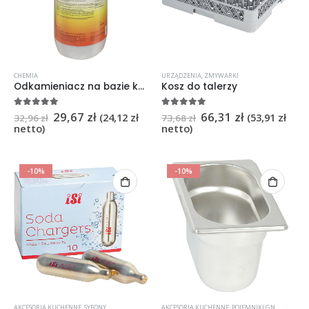
CHEMIA
URZĄDZENIA
,
ZMYWARKI
Odkamieniacz na bazie kwasu cytrynowego, V 1 l
Kosz do talerzy
29,67
zł
66,31
zł
5
na 5
5
na 5
(
24,12
zł
(
53,91
zł
32,96
zł
73,68
zł
netto)
netto)
-10%
-10%
AKCESORIA KUCHENNE
,
SYFONY
AKCESORIA KUCHENNE
,
POJEMNIKI GN