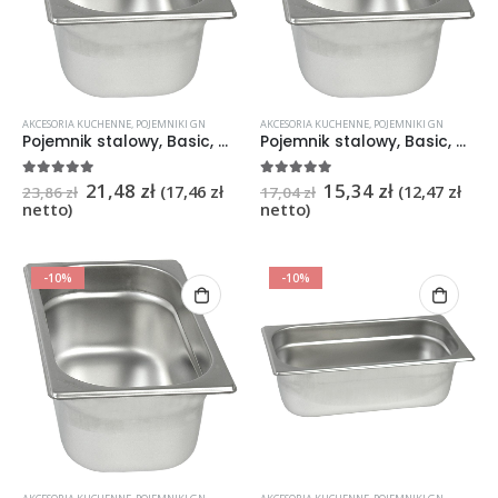
AKCESORIA KUCHENNE
,
POJEMNIKI GN
AKCESORIA KUCHENNE
,
POJEMNIKI GN
Pojemnik stalowy, Basic, GN 1/4, H 150 mm
Pojemnik stalowy, Basic, GN 1/4 ,H 100 mm
21,48
zł
15,34
zł
5
na 5
5
na 5
(
17,46
zł
(
12,47
zł
23,86
zł
17,04
zł
netto)
netto)
-10%
-10%