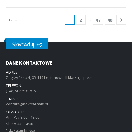
…
1
2
47
48
Skontaktuj się
DANE KONTAKTOWE
ADRES:
Zegrzyńska 4, 05-119 Legionowo, II klatka, II piętro
TELEFON:
(+48) 502-593-815
E-MAIL:
kontakt@novoserwis.pl
OTWARTE:
Pn - Pt / 8:00 - 18:00
Sb / 8:00 - 14:00
Ndz / Zamknięte