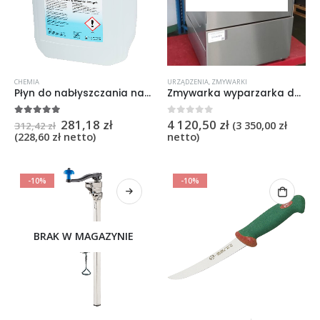
CHEMIA
URZĄDZENIA
,
ZMYWARKI
Płyn do nabłyszczania naczyń i szkła, V 10 l
Zmywarka wyparzarka do szkła Stalgast AQUA A3 model 801401 2,73kW 230V Produkcja 09.04.2025
281,18
zł
4 120,50
zł
5
na 5
0
na 5
(
3 350,00
zł
312,42
zł
(
228,60
zł
netto)
netto)
-10%
-10%
BRAK W MAGAZYNIE