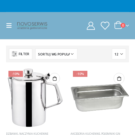
0
FILTER
-10%
-10%
DZBANKI
,
NACZYNIA KUCHENNE
AKCESORIA KUCHENNE
,
POJEMNIKI GN