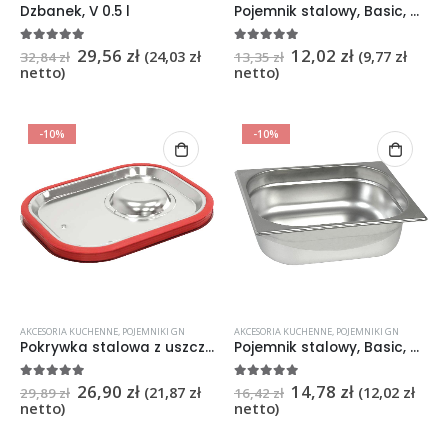
Dzbanek, V 0.5 l
Pojemnik stalowy, Basic, GN 1/3, H 65 mm
29,56
zł
12,02
zł
5
na 5
5
na 5
(
24,03
zł
(
9,77
zł
32,84
zł
13,35
zł
netto)
netto)
-10%
-10%
AKCESORIA KUCHENNE
,
POJEMNIKI GN
AKCESORIA KUCHENNE
,
POJEMNIKI GN
Pokrywka stalowa z uszczelką do pojemników, GN 1/4 Basic
Pojemnik stalowy, Basic, GN 1/2, H 65 mm
26,90
zł
14,78
zł
5
na 5
5
na 5
(
21,87
zł
(
12,02
zł
29,89
zł
16,42
zł
netto)
netto)