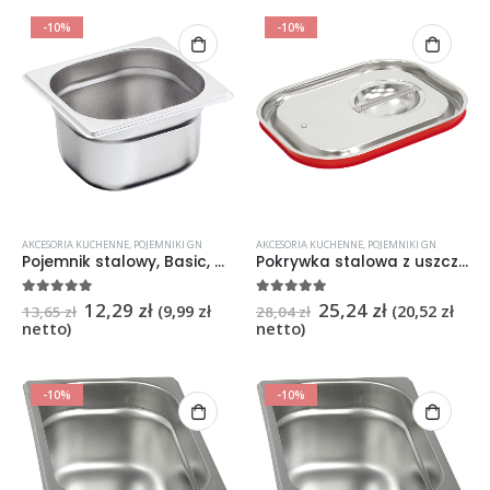
-10%
-10%
AKCESORIA KUCHENNE
,
POJEMNIKI GN
AKCESORIA KUCHENNE
,
POJEMNIKI GN
Pojemnik stalowy, Basic, GN 1/6, H 100 mm
Pokrywka stalowa z uszczelką do pojemników, GN 1/6 Basic
12,29
zł
25,24
zł
5
na 5
5
na 5
(
9,99
zł
(
20,52
zł
13,65
zł
28,04
zł
netto)
netto)
-10%
-10%