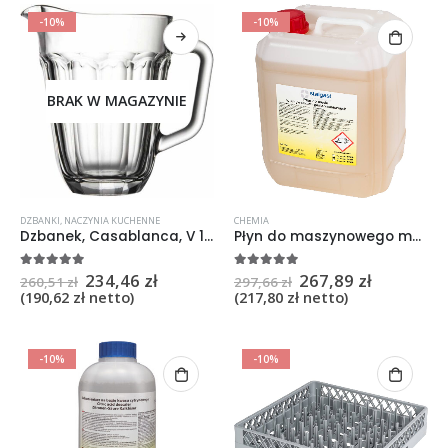
-10%
-10%
BRAK W MAGAZYNIE
DZBANKI
,
NACZYNIA KUCHENNE
CHEMIA
Dzbanek, Casablanca, V 1,3 l 6szt.
Płyn do maszynowego mycia naczyń, V 10 l
234,46
zł
267,89
zł
5
na 5
5
na 5
260,51
zł
297,66
zł
(
190,62
zł
netto)
(
217,80
zł
netto)
-10%
-10%