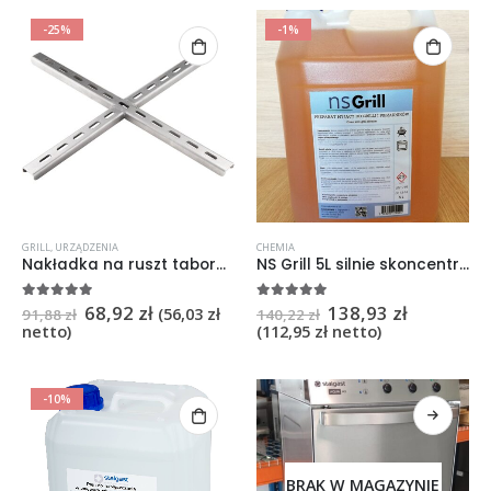
-25%
-1%
GRILL
,
URZĄDZENIA
CHEMIA
Nakładka na ruszt taboretu gazowego TOP LINE
NS Grill 5L silnie skoncentrowany preparat myjący
68,92
zł
138,93
zł
5
na 5
5
na 5
(
56,03
zł
91,88
zł
140,22
zł
netto)
(
112,95
zł
netto)
-10%
BRAK W MAGAZYNIE