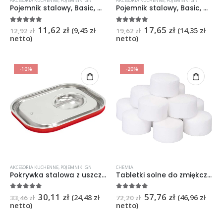
AKCESORIA KUCHENNE
,
POJEMNIKI GN
AKCESORIA KUCHENNE
,
POJEMNIKI GN
Pojemnik stalowy, Basic, GN 1/4, H 65 mm
Pojemnik stalowy, Basic, GN 1/3, H 100 mm
11,62
zł
17,65
zł
5
na 5
5
na 5
(
9,45
zł
(
14,35
zł
12,92
zł
19,62
zł
netto)
netto)
-10%
-20%
AKCESORIA KUCHENNE
,
POJEMNIKI GN
CHEMIA
Pokrywka stalowa z uszczelką do pojemników, GN 1/3 Basic
Tabletki solne do zmiękczaczy, M 25 kg
30,11
zł
57,76
zł
5
na 5
5
na 5
(
24,48
zł
(
46,96
zł
33,46
zł
72,20
zł
netto)
netto)