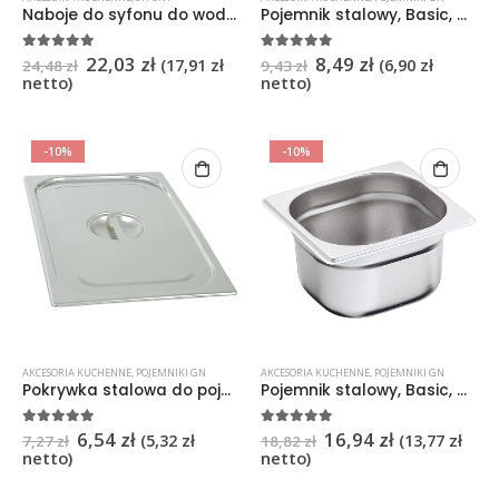
Naboje do syfonu do wody SODA (10 szt.)
Pojemnik stalowy, Basic, GN 1/9, H 65 mm
22,03
zł
8,49
zł
5
na 5
5
na 5
(
17,91
zł
(
6,90
zł
24,48
zł
9,43
zł
netto)
netto)
-10%
-10%
AKCESORIA KUCHENNE
,
POJEMNIKI GN
AKCESORIA KUCHENNE
,
POJEMNIKI GN
Pokrywka stalowa do pojemników, Basic, GN 1/9
Pojemnik stalowy, Basic, GN 1/6, H 150 mm
6,54
zł
16,94
zł
5
na 5
5
na 5
(
5,32
zł
(
13,77
zł
7,27
zł
18,82
zł
netto)
netto)