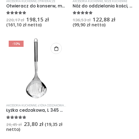
AKCESORIA KUCHENNE
,
OTWIERACZE
AKCESORIA KUCHENNE
,
NOŻE KUCHENNE
Otwieracz do konserw, mocowany do blatu, L 400 mm
Nóż do oddzielania kości, zagięty, Sanelli, L 160 mm
198,15
zł
122,88
zł
5
na 5
5
na 5
220,17
zł
136,53
zł
(
161,10
zł
netto)
(
99,90
zł
netto)
-10%
AKCESORIA KUCHENNE
,
ŁYŻKA CEDZAKOWA I SZCZYPCE
Łyżka cedzakowa, L 345 mm
23,80
zł
5
na 5
(
19,35
zł
26,45
zł
netto)