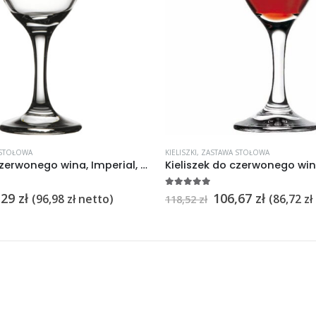
 STOŁOWA
KIELISZKI
,
ZASTAWA STOŁOWA
Kieliszek do czerwonego wina, Imperial, V 0,460 l 12szt.
5
na 5
,29
zł
106,67
zł
(
96,98
zł
netto)
(
86,72
zł
118,52
zł