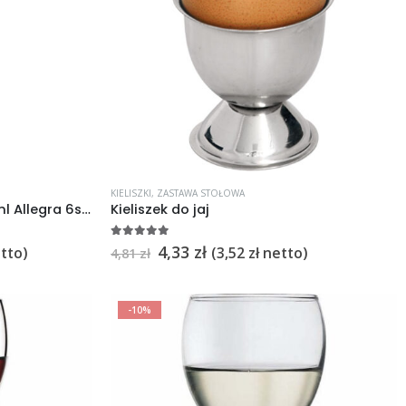
KIELISZKI
,
ZASTAWA STOŁOWA
Kieliszek do szampana 195 ml Allegra 6szt.
Kieliszek do jaj
5
na 5
4,33
zł
tto)
(
3,52
zł
netto)
4,81
zł
-10%