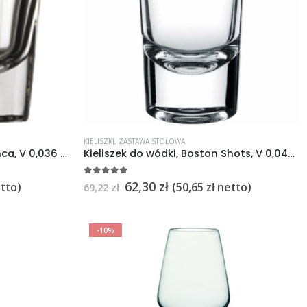
KIELISZKI
,
ZASTAWA STOŁOWA
Kieliszek do wódki, Casablanca, V 0,036 l 12szt.
Kieliszek do wódki, Boston Shots, V 0,040 l 12szt.
5
na 5
62,30
zł
tto)
(
50,65
zł
netto)
69,22
zł
-10%