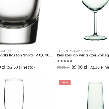
 STOŁOWA
KIELISZKI
,
ZASTAWA STOŁOWA
Kieliszek do wódki Boston Shots, V 0,040 l 12szt.
5
na 5
0
zł
89,00
zł
(
52,60
zł
netto)
(
72,36
zł
ne
98,89
zł
-10%