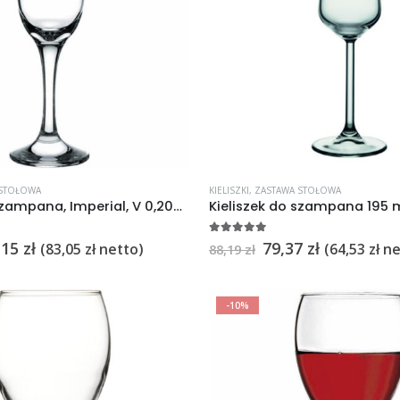
 STOŁOWA
KIELISZKI
,
ZASTAWA STOŁOWA
Kieliszek do szampana, Imperial, V 0,200 l 12szt.
5
na 5
,15
zł
79,37
zł
(
83,05
zł
netto)
(
64,53
zł
ne
88,19
zł
-10%