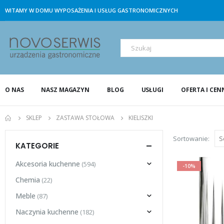
WITAMY W DOMU WYPOSAŻENIA I USŁUG GASTRONOMICZNYCH
O NAS
NASZ MAGAZYN
BLOG
USŁUGI
OFERTA I CEN
SKLEP
ZASTAWA STOŁOWA
KIELISZKI
Sortowanie:
KATEGORIE
Akcesoria kuchenne
(594)
-10%
Chemia
(22)
Meble
(87)
Naczynia kuchenne
(182)