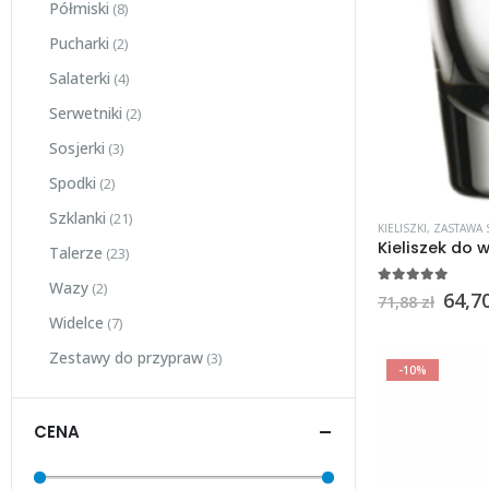
Półmiski
(8)
Pucharki
(2)
Salaterki
(4)
Serwetniki
(2)
Sosjerki
(3)
Spodki
(2)
Szklanki
(21)
KIELISZKI
,
ZASTAWA
Talerze
(23)
Wazy
(2)
5
na 5
64,7
71,88
zł
Widelce
(7)
Zestawy do przypraw
(3)
-10%
CENA