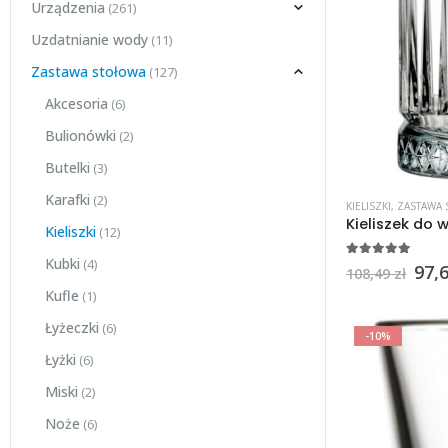
Urządzenia
(261)
Uzdatnianie wody
(11)
Zastawa stołowa
(127)
Akcesoria
(6)
Bulionówki
(2)
Butelki
(3)
Karafki
(2)
KIELISZKI
,
ZASTAWA
Kieliszki
(12)
Kubki
(4)
5
na 5
97,
108,49
zł
Kufle
(1)
Łyżeczki
(6)
-10%
Łyżki
(6)
Miski
(2)
Noże
(6)