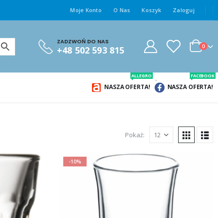
Moje Konto
O Nas
Koszyk
Zaloguj
ZADZWOŃ DO NAS
0
+48 502 593 815
ALLEGRO
FACEBOOK
NASZA OFERTA!
NASZA OFERTA!
Pokaż:
-10%