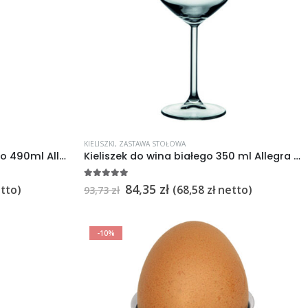
KIELISZKI
,
ZASTAWA STOŁOWA
Kieliszek do wina czerwonego 490ml Allegra 6szt.
Kieliszek do wina białego 350 ml Allegra 6szt
5
na 5
84,35
zł
tto)
(
68,58
zł
netto)
93,73
zł
-10%