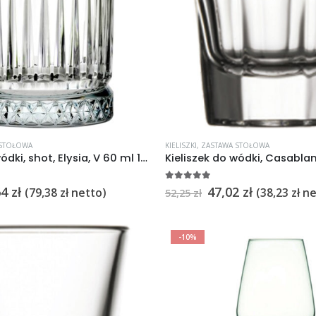
 STOŁOWA
KIELISZKI
,
ZASTAWA STOŁOWA
Kieliszek do wódki, shot, Elysia, V 60 ml 12szt.
5
na 5
64
zł
47,02
zł
(
79,38
zł
netto)
(
38,23
zł
ne
52,25
zł
-10%