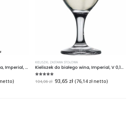
KIELISZKI
,
ZASTAWA STOŁOWA
Kieliszek do czerwonego wina, Imperial, V 0,260 l 12szt.
Kieliszek do białego wina, Imperial, V 0,190 l 12szt.
5
na 5
93,65
zł
netto)
(
76,14
zł
netto)
104,06
zł