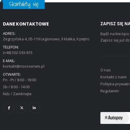
Skontaktuj się
ZAPISZ SIĘ 
DANE KONTAKTOWE
ADRES:
Bądź na bieżąco
Zegrzyńska 4, 05-119 Legionowo, II klatka, II piętro
Zapisz się już dzi
TELEFON:
(+48) 502-593-815
E-MAIL:
kontakt@novoserwis.pl
O nas
OTWARTE:
Kontakt z nami
Pn - Pt / 8:00 - 18:00
Polityka prywatn
Sb / 8:00 - 14:00
Regulamin
Ndz / Zamknięte