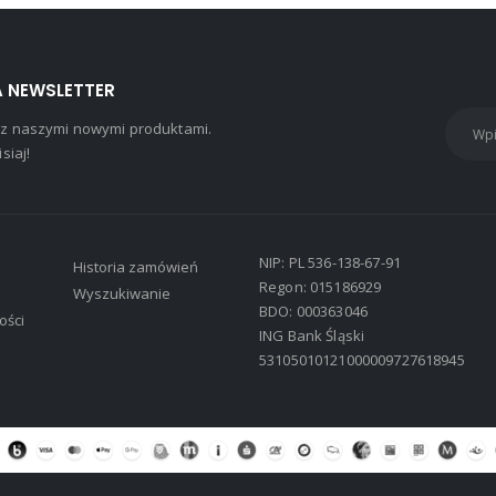
NA NEWSLETTER
 z naszymi nowymi produktami.
siaj!
NIP: PL 536-138-67-91
Historia zamówień
Regon: 015186929
Wyszukiwanie
BDO: 000363046
ości
ING Bank Śląski
53105010121000009727618945