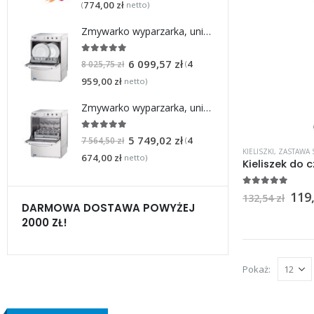
774,00
zł
(
netto)
Zmywarko wyparzarka, uniwersalna, dozownik płynu myjącego, pompa zrzutowa, P 3.4/4.9 kW, U 230/400 V
5
na 5
6 099,57
zł
4
(
8 025,75
zł
959,00
zł
netto)
Zmywarko wyparzarka, uniwersalna, dozownik płynu myjącego, P 3.4/4.9 kW, U 230/400 V
5
na 5
5 749,02
zł
4
(
7 564,50
zł
KIELISZKI
,
ZASTAWA
674,00
zł
netto)
5
na 5
119
132,54
zł
DARMOWA DOSTAWA POWYŻEJ
2000 ZŁ!
Pokaż: