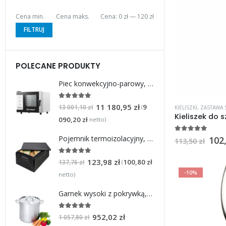
Cena min.
Cena maks.
Cena:
0 zł
—
120 zł
FILTRUJ
POLECANE PRODUKTY
Piec konwekcyjno-parowy, STALGAST ClassicCook, manualny, 5xGN1/1, P 7.75 kW
5
na 5
11 180,95
zł
9
(
13 001,10
zł
KIELISZKI
,
ZASTAWA
090,20
zł
netto)
5
na 5
Pojemnik termoizolacyjny, czarny, GN 1/1 230 mm
102
113,50
zł
5
na 5
123,98
zł
100,80
zł
(
137,76
zł
-10%
netto)
Garnek wysoki z pokrywką, stalowy, O 500 mm, V 98.2 l
5
na 5
952,02
zł
1 057,80
zł