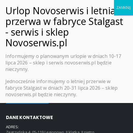
0
LISTA ŻYCZEŃ
Informujemy o planowanym urlopie w dniach 10-17
lipca 2026 – sklep i serwis novoserwis.pl będzie
Udostępnij
nieczynny.
Jednocześnie informujemy o letniej przerwie w
fabryce Stalgast w dniach 20-31 lipca 2026 – sklep
novoserwis.pl będzie nieczynny.
Skontaktuj się
DANE KONTAKTOWE
ADRES:
Zegrzyńska 4, 05-119 Legionowo, II klatka, II piętro