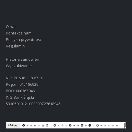
O nas
Kontakt z nami
Polityka prywatności
Regulamin
Historia zamówień
Wyszukiwanie
NIP: PL 536-138-67-91
Regon: 015186929
BDO: 000363046
ING Bank Śląski
53105010121000009727618945